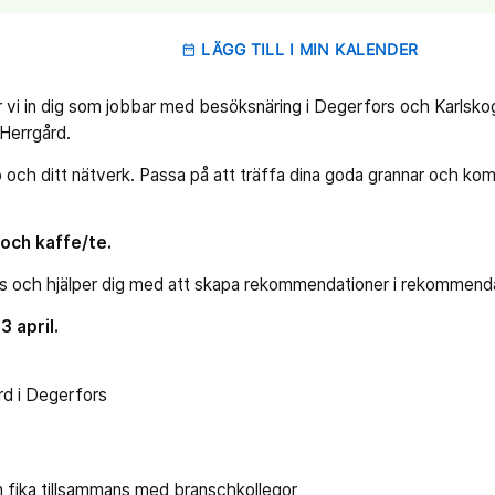
LÄGG TILL I MIN KALENDER
date_range
er vi in dig som jobbar med besöksnäring i Degerfors och Karlsko
 Herrgård.
ro och ditt nätverk. Passa på att träffa dina goda grannar och ko
och kaffe/te.
ts och hjälper dig med att skapa rekommendationer i rekommend
 april.
rd i Degerfors
 fika tillsammans med branschkollegor