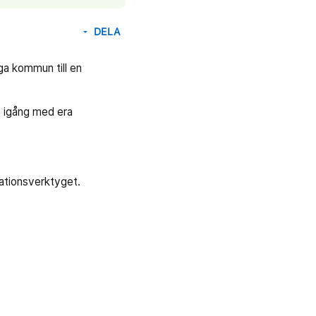
DELA
arrow_drop_down
ga kommun till en
m igång med era
ationsverktyget.