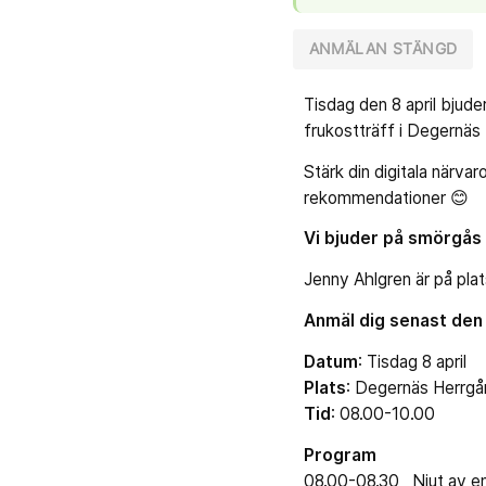
ANMÄLAN STÄNGD
Tisdag den 8 april bjud
frukostträff i Degernäs
Stärk din digitala närva
rekommendationer 😊
Vi bjuder på smörgås 
Jenny Ahlgren är på pla
Anmäl dig senast den 3
Datum
: Tisdag 8 april
Plats
: Degernäs Herrgå
Tid
: 08.00-10.00
Program
08.00-08.30 Njut av en