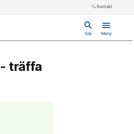
Kontakt
phone
search
menu
Sök
Meny
- träffa