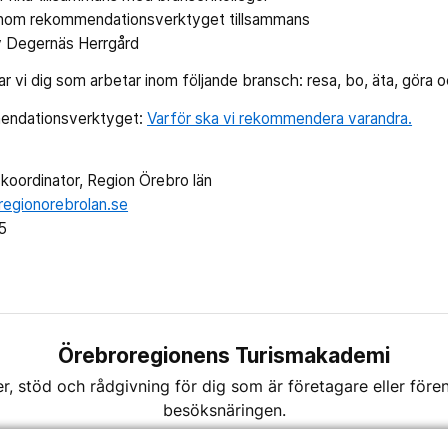
enom rekommendationsverktyget tillsammans
v Degernäs Herrgård
ar vi dig som arbetar inom följande bransch: resa, bo, äta, göra 
endationsverktyget:
Varför ska vi rekommendera varandra.
koordinator, Region Örebro län
regionorebrolan.se
5
Örebroregionens Turismakademi
er, stöd och rådgivning för dig som är företagare eller fö
besöksnäringen.
Personuppgifter
Cookies