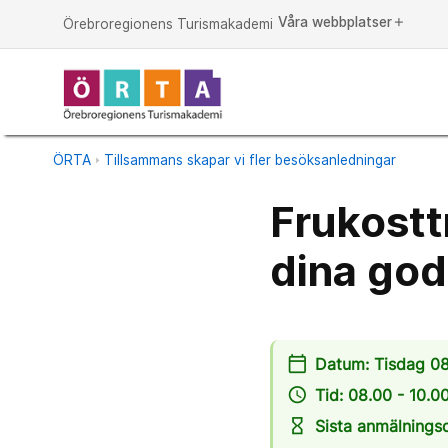
Våra webbplatser
add
Örebroregionens Turismakademi
ÖRTA
Tillsammans skapar vi fler besöksanledningar
Frukosttr
dina god
calendar_today
Datum: Tisdag 08
access_time
Tid: 08.00 - 10.0
hourglass_empty
Sista anmälnings