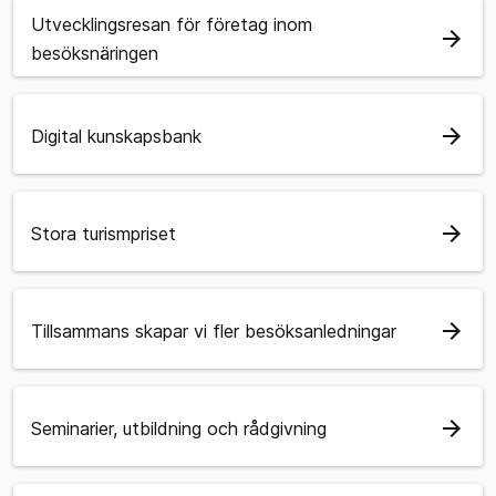
Utvecklingsresan för företag inom
arrow_forward
besöksnäringen
arrow_forward
Digital kunskapsbank
arrow_forward
Stora turismpriset
arrow_forward
Tillsammans skapar vi fler besöksanledningar
arrow_forward
Seminarier, utbildning och rådgivning