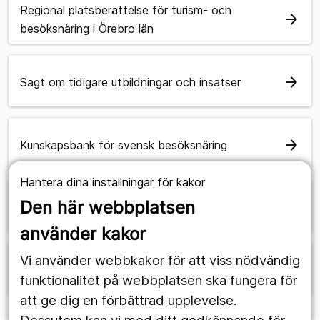
Regional platsberättelse för turism- och
arrow_forward
besöksnäring i Örebro län
arrow_forward
Sagt om tidigare utbildningar och insatser
arrow_forward
Kunskapsbank för svensk besöksnäring
Hantera dina inställningar för kakor
Den här webbplatsen
arrow_forward
Om oss
använder kakor
Vi använder webbkakor för att viss nödvändig
arrow_forward
Internationella resenärer
funktionalitet på webbplatsen ska fungera för
att ge dig en förbättrad upplevelse.