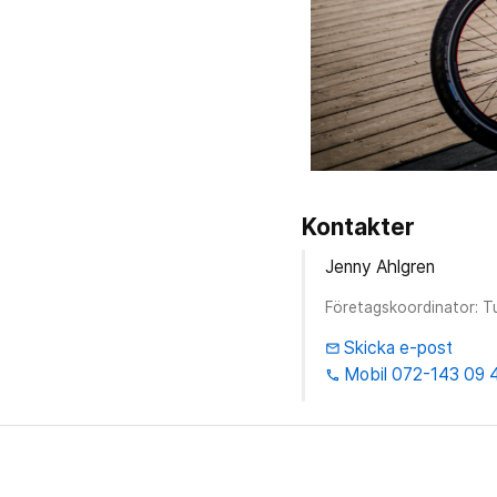
Kontakter
Jenny Ahlgren
Företagskoordinator: T
Skicka e-post
email
Mobil 072-143 09 
phone