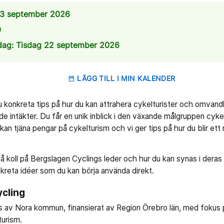
3 september 2026
0
dag: Tisdag 22 september 2026
LÄGG TILL I MIN KALENDER
date_range
konkreta tips på hur du kan attrahera cykelturister och omvandla 
de intäkter. Du får en unik inblick i den växande målgruppen cykel
an tjäna pengar på cykelturism och vi ger tips på hur du blir ett
 få koll på Bergslagen Cyclings leder och hur du kan synas i dera
nkreta idéer som du kan börja använda direkt.
cling
s av Nora kommun, finansierat av Region Örebro län, med fokus 
turism.