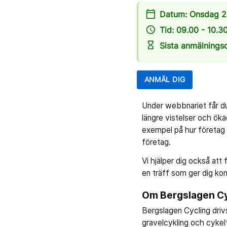
calendar_today
Datum: Onsdag 2
access_time
Tid: 09.00 - 10.3
hourglass_empty
Sista anmälnings
ANMÄL DIG
Under webbnariet får du 
längre vistelser och öka
exempel på hur företag k
företag.
Vi hjälper dig också att
en träff som ger dig ko
Om Bergslagen Cy
Bergslagen Cycling driv
gravelcykling och cykel