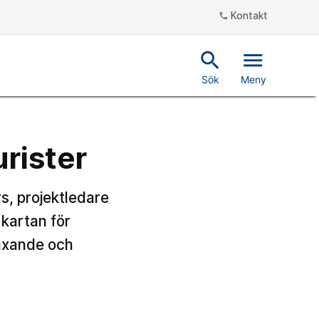
Kontakt
phone
search
menu
Sök
Meny
urister
s, projektledare
 kartan för
växande och