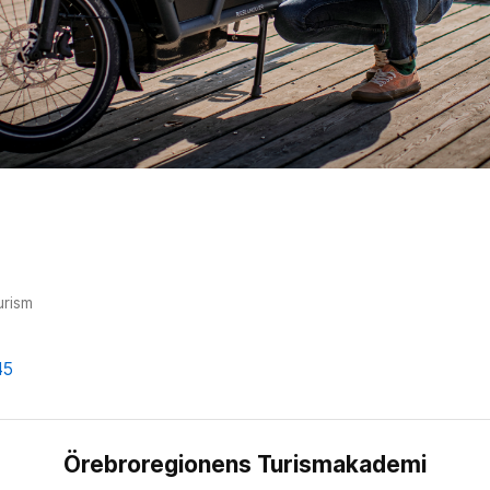
urism
45
Örebroregionens Turismakademi