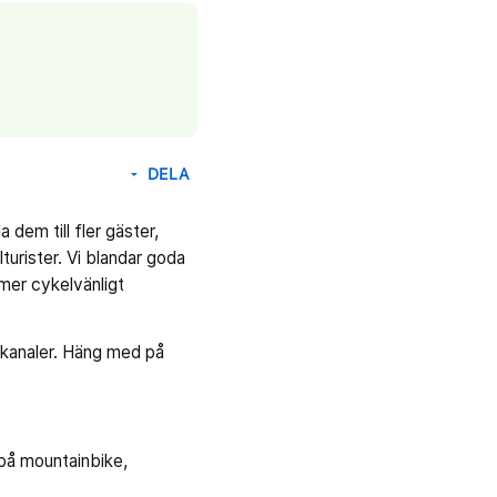
DELA
arrow_drop_down
dem till fler gäster,
turister. Vi blandar goda
 mer cykelvänligt
s kanaler. Häng med på
på mountainbike,