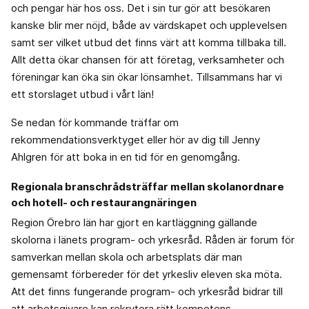
och pengar här hos oss. Det i sin tur gör att besökaren
kanske blir mer nöjd, både av värdskapet och upplevelsen
samt ser vilket utbud det finns värt att komma tillbaka till.
Allt detta ökar chansen för att företag, verksamheter och
föreningar kan öka sin ökar lönsamhet. Tillsammans har vi
ett storslaget utbud i vårt län!
Se nedan för kommande träffar om
rekommendationsverktyget eller hör av dig till Jenny
Ahlgren för att boka in en tid för en genomgång.
Regionala branschrådsträffar mellan skolanordnare
och hotell- och restaurangnäringen
Region Örebro län har gjort en kartläggning gällande
skolorna i länets program- och yrkesråd. Råden är forum för
samverkan mellan skola och arbetsplats där man
gemensamt förbereder för det yrkesliv eleven ska möta.
Att det finns fungerande program- och yrkesråd bidrar till
att arbetsgivare kan rekrytera rätt kompetens.