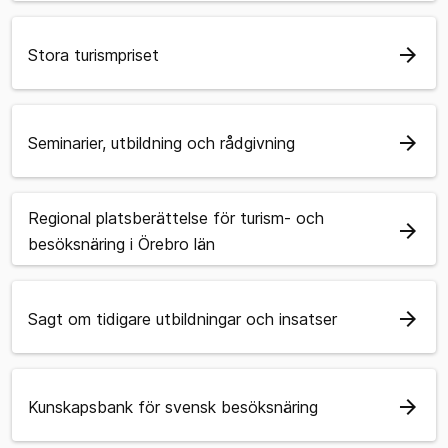
arrow_forward
Stora turismpriset
arrow_forward
Seminarier, utbildning och rådgivning
Regional platsberättelse för turism- och
arrow_forward
besöksnäring i Örebro län
arrow_forward
Sagt om tidigare utbildningar och insatser
arrow_forward
Kunskapsbank för svensk besöksnäring