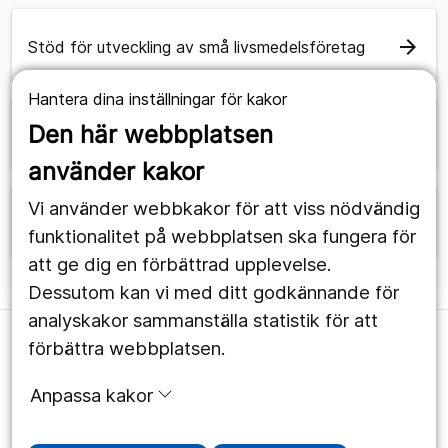
arrow_forward
Stöd för utveckling av små livsmedelsföretag
Hantera dina inställningar för kakor
Den här webbplatsen
arrow_forward
Om oss
använder kakor
Vi använder webbkakor för att viss nödvändig
arrow_forward
Internationella resenärer
funktionalitet på webbplatsen ska fungera för
att ge dig en förbättrad upplevelse.
Dessutom kan vi med ditt godkännande för
analyskakor sammanställa statistik för att
förbättra webbplatsen.
Örebroregionens Turismakademi
Utbildningar, seminarier, stöd och rådgivning för dig
Anpassa kakor
som är företagare eller förening och verksam inom
besöksnäringen.